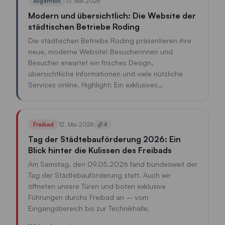
13. Mai 2026
Allgemein
Verständnis und Ihre Rücksichtnahme.
Modern und übersichtlich: Die Website der
städtischen Betriebe Roding
Die städtischen Betriebe Roding präsentieren ihre
neue, moderne Website! Besucherinnen und
Besucher erwartet ein frisches Design,
übersichtliche Informationen und viele nützliche
Services online. Highlight: Ein exklusives
Gewinnspiel mit der Chance, eine Jahreskarte für
das Freibad Roding für die Saison 2027 zu
gewinnen. Jetzt vorbeischauen auf www.sb-
12. Mai 2026
Freibad
4
roding.de und mitmachen!
Tag der Städtebauförderung 2026: Ein
Blick hinter die Kulissen des Freibads
Am Samstag, den 09.05.2026 fand bundesweit der
Tag der Städtebauförderung statt. Auch wir
öffneten unsere Türen und boten exklusive
Führungen durchs Freibad an – vom
Eingangsbereich bis zur Technikhalle.