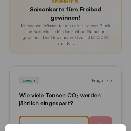
GEWINNSPIEL
Saisonkarte fürs Freibad
gewinnen!
Mitmachen, Wissen testen und mit etwas Glück
eine Saisonkarte für das Freibad Platschare
gewinnen. Der Gewinner wird zum 31.12.2026
ermittelt.
Frage
1
/
5
Energie
Wie viele Tonnen CO₂ werden
jährlich eingespart?
Geben Sie Ihre Schätzung als Zahl ein und bestätigen S
Tonnen