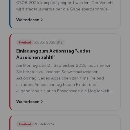
07.08.2026 komplett gesperrt werden. Der Verkehr
wird stadtauswärts über die Gabelsbergerstraße
und Further Straße umgeleitet, stadteinwärts über
Weiterlesen
die Straße Am Esper, Jahnstraße und Posthalter-
Rothfischer-Straße.
30. Juli 2026
Freibad
2
Einladung zum Aktionstag "Jedes
Abzeichen zählt!"
Am Montag den 21. September 2026 möchten wir
Sie herzlich zu unserem Schwimmabzeichen-
Aktionstag "Jedes Abzeichen zählt" ins Freibad
einladen. An diesem Tag haben Kinder und
Jugendliche als auch Erwachsene die Möglichkeit,
verschiedene Schwimmabzeichen abzulegen. Für
Weiterlesen
jedes abgelegte Schwimmabzeichen wird ein
gewisser Betrag an einen gemeinnützigen Zweck
gespendet.
20. Juli 2026
Freibad