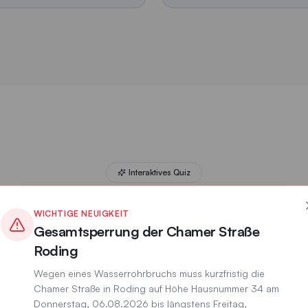
itungen gibt es in Roding?
Interaktives Quiz
 Städtischen Betrieb
WICHTIGE NEUIGKEIT
Gesamtsperrung der Chamer Straße
Zahlen
Roding
Wegen eines Wasserrohrbruchs muss kurzfristig die
nnen Sie Roding und seine kommunale Infrastruktur? Tes
Chamer Straße in Roding auf Höhe Hausnummer 34 am
Wissen!
Donnerstag, 06.08.2026 bis längstens Freitag,