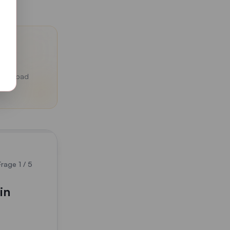
s Freibad
Frage
1
/
5
in