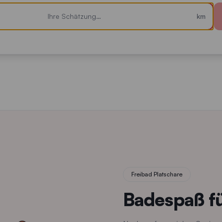
 Ihre Schätzung als Zahl ein und bestätigen Sie mit Enter oder 
km
Freibad Platschare
Badespaß fü