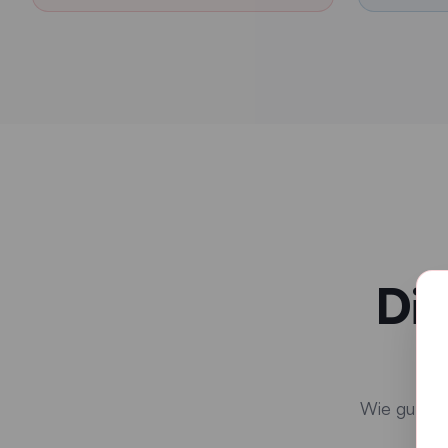
Quiz gestartet. Frage 1 von 5: Wie viele Kilometer Wasserle
Die
Wie gut ke