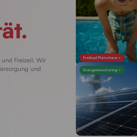
ät.
Freibad Platschare
und Freizeit. Wir
 Versorgung und
Energiemonitoring