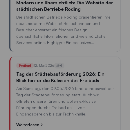
Modern und übersichtlich: Die Website der
städtischen Betriebe Roding
Die städtischen Betriebe Roding präsentieren ihre
neue, moderne Website! Besucherinnen und
Besucher erwartet ein frisches Design,
übersichtliche Informationen und viele nützliche
Services online. Highlight: Ein exklusives
Gewinnspiel mit der Chance, eine Jahreskarte für
das Freibad Roding für die Saison 2027 zu
gewinnen. Jetzt vorbeischauen auf www.sb-
12. Mai 2026
Freibad
4
roding.de und mitmachen!
Tag der Städtebauförderung 2026: Ein
Blick hinter die Kulissen des Freibads
Am Samstag, den 09.05.2026 fand bundesweit der
Tag der Städtebauförderung statt. Auch wir
öffneten unsere Türen und boten exklusive
Führungen durchs Freibad an – vom
Eingangsbereich bis zur Technikhalle.
Weiterlesen