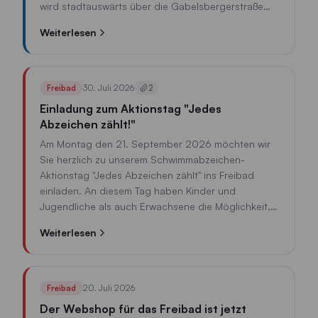
wird stadtauswärts über die Gabelsbergerstraße
und Further Straße umgeleitet, stadteinwärts über
Weiterlesen
die Straße Am Esper, Jahnstraße und Posthalter-
Rothfischer-Straße.
30. Juli 2026
Freibad
2
Einladung zum Aktionstag "Jedes
Abzeichen zählt!"
Am Montag den 21. September 2026 möchten wir
Sie herzlich zu unserem Schwimmabzeichen-
Aktionstag "Jedes Abzeichen zählt" ins Freibad
einladen. An diesem Tag haben Kinder und
Jugendliche als auch Erwachsene die Möglichkeit,
verschiedene Schwimmabzeichen abzulegen. Für
Weiterlesen
jedes abgelegte Schwimmabzeichen wird ein
gewisser Betrag an einen gemeinnützigen Zweck
gespendet.
20. Juli 2026
Freibad
Der Webshop für das Freibad ist jetzt