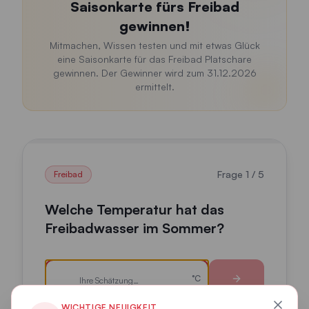
Saisonkarte fürs Freibad
gewinnen!
Mitmachen, Wissen testen und mit etwas Glück
eine Saisonkarte für das Freibad Platschare
gewinnen. Der Gewinner wird zum 31.12.2026
ermittelt.
Frage
1
/
5
Freibad
Welche Temperatur hat das
Freibadwasser im Sommer?
Geben Sie Ihre Schätzung als Zahl ein und bestätigen S
°C
WICHTIGE NEUIGKEIT