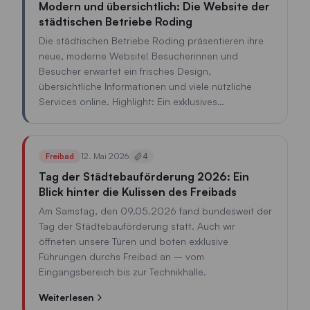
Modern und übersichtlich: Die Website der
städtischen Betriebe Roding
Die städtischen Betriebe Roding präsentieren ihre
neue, moderne Website! Besucherinnen und
Besucher erwartet ein frisches Design,
übersichtliche Informationen und viele nützliche
Services online. Highlight: Ein exklusives
Gewinnspiel mit der Chance, eine Jahreskarte für
das Freibad Roding für die Saison 2027 zu
gewinnen. Jetzt vorbeischauen auf www.sb-
12. Mai 2026
Freibad
4
roding.de und mitmachen!
Tag der Städtebauförderung 2026: Ein
Blick hinter die Kulissen des Freibads
Am Samstag, den 09.05.2026 fand bundesweit der
Tag der Städtebauförderung statt. Auch wir
öffneten unsere Türen und boten exklusive
Führungen durchs Freibad an – vom
Eingangsbereich bis zur Technikhalle.
Weiterlesen