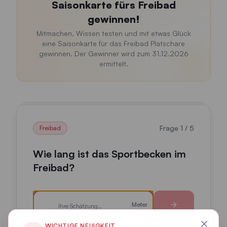
Saisonkarte fürs Freibad
gewinnen!
Mitmachen, Wissen testen und mit etwas Glück
eine Saisonkarte für das Freibad Platschare
gewinnen. Der Gewinner wird zum 31.12.2026
ermittelt.
Frage
1
/
5
Freibad
Wie lang ist das Sportbecken im
Freibad?
Geben Sie Ihre Schätzung als Zahl ein und bestätigen S
Meter
WICHTIGE NEUIGKEIT