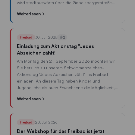
wird stadtauswärts über die Gabelsbergerstraße
und Further Straße umgeleitet, stadteinwärts über
Weiterlesen
die Straße Am Esper, Jahnstraße und Posthalter-
Rothfischer-Straße.
30. Juli 2026
Freibad
2
Einladung zum Aktionstag "Jedes
Abzeichen zählt!"
Am Montag den 21. September 2026 möchten wir
Sie herzlich zu unserem Schwimmabzeichen-
Aktionstag "Jedes Abzeichen zählt" ins Freibad
einladen. An diesem Tag haben Kinder und
Jugendliche als auch Erwachsene die Möglichkeit,
verschiedene Schwimmabzeichen abzulegen. Für
Weiterlesen
jedes abgelegte Schwimmabzeichen wird ein
gewisser Betrag an einen gemeinnützigen Zweck
gespendet.
20. Juli 2026
Freibad
Der Webshop für das Freibad ist jetzt