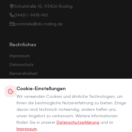
Schulstraße 15, 93426 Roding
09461 / 9418-961
poststelle@sb-roding.de
Rechtliches
Impressum
Datenschutz
Barrierefreiheit
Stadt Roding
Cookie-Einstellungen
Cookie-Einstellungen
Wir verwenden Cookies und ähnliche Technologien, um
Ihnen die bestmögliche Nutzererfahrung zu bieten. Einige
davon sind technisch notwendig, andere helfen uns,
unser Angebot zu verbessern. Weitere Informationen
finden Sie in unserer
Datenschutzerklärung
und im
Impressum
.