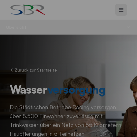
Zum Hauptinhalt springen
Übersicht
Zurück zur Startseite
Wasser
versorgung
Die Städtischen Betriebe Roding versorgen
über 8.500 Einwohner zuverlässig mit
Trinkwasser über ein Netz von 85 Kilometern
Hauptleitungen in 5 Teilnetzen.