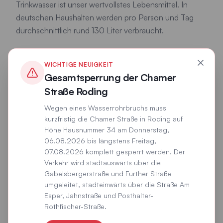
Trinkwasser ist unser wertvollstes Lebensmittel. In
deutschen Haushalten werden pro Person und Tag
durchschnittlich rund 130 Liter verbraucht.
Der größte Anteil entfällt auf Baden, Duschen und
Körperpflege, gefolgt von der Toilettenspülung. Nur
WICHTIGE NEUIGKEIT
Gesamtsperrung der Chamer
ein kleiner Teil wird tatsächlich zum Trinken und
Kochen verwendet.
Straße Roding
Wegen eines Wasserrohrbruchs muss
kurzfristig die Chamer Straße in Roding auf
36%
27%
Höhe Hausnummer 34 am Donnerstag,
Baden & Duschen
Toilettenspülung
06.08.2026 bis längstens Freitag,
07.08.2026 komplett gesperrt werden. Der
12%
4%
Verkehr wird stadtauswärts über die
Wäsche waschen
Trinken & Kochen
Gabelsbergerstraße und Further Straße
umgeleitet, stadteinwärts über die Straße Am
Esper, Jahnstraße und Posthalter-
Rothfischer-Straße.