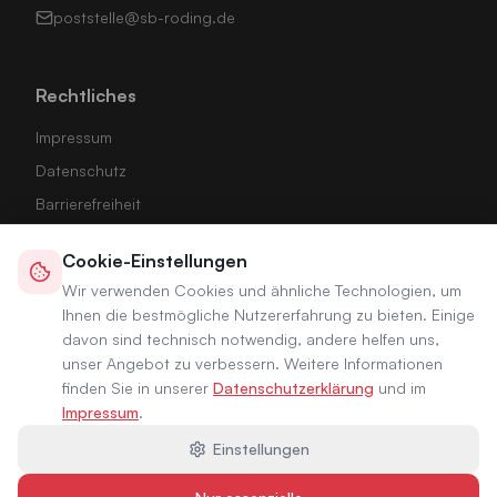
poststelle@sb-roding.de
Rechtliches
Impressum
Datenschutz
Barrierefreiheit
Stadt Roding
Cookie-Einstellungen
Cookie-Einstellungen
Wir verwenden Cookies und ähnliche Technologien, um
Ihnen die bestmögliche Nutzererfahrung zu bieten. Einige
davon sind technisch notwendig, andere helfen uns,
unser Angebot zu verbessern. Weitere Informationen
finden Sie in unserer
Datenschutzerklärung
und im
Impressum
.
Einstellungen
©
2026
Städtische Betriebe Roding. Alle Rechte
vorbehalten.