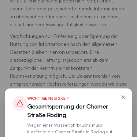
wir als Diensteanbieter jedoch nicht verpflichtet,
übermittelte oder gespeicherte fremde Informationen
zu überwachen oder nach Umständen zu forschen,
die auf eine rechtswidrige Tätigkeit hinweisen.
Verpflichtungen zur Entfernung oder Sperrung der
Nutzung von Informationen nach den allgemeinen
Gesetzen bleiben hiervon unberührt. Eine
diesbezügliche Haftung ist jedoch erst ab dem
Zeitpunkt der Kenntnis einer konkreten
Rechtsverletzung möglich. Bei Bekanntwerden von
entsprechenden Rechtsverletzungen werden wir diese
Inhalte umgehend entfernen.
WICHTIGE NEUIGKEIT
Gesamtsperrung der Chamer
Haftung für Links
Straße Roding
Unser Angebot enthält Links zu externen Websites
Wegen eines Wasserrohrbruchs muss
kurzfristig die Chamer Straße in Roding auf
Dritter, auf deren Inhalte wir keinen Einfluss haben.