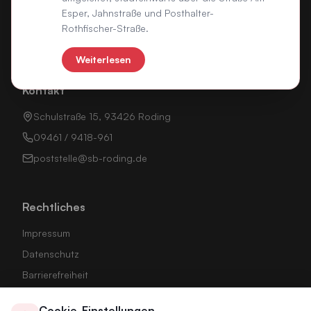
Esper, Jahnstraße und Posthalter-
Energiemonitoring
Rothfischer-Straße.
Interne Links
Weiterlesen
Kontakt
Schulstraße 15, 93426 Roding
09461 / 9418-961
poststelle@sb-roding.de
Rechtliches
Impressum
Datenschutz
Barrierefreiheit
Stadt Roding
Cookie-Einstellungen