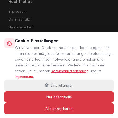
Rechtliches
Impressum
Datenschutz
Barrierefreiheit
Stadt Roding
Cookie-Einstellungen
Cookie-Einstellungen
Wir verwenden Cookies und ähnliche Technologien, um
Ihnen die bestmögliche Nutzererfahrung zu bieten. Einige
davon sind technisch notwendig, andere helfen uns,
unser Angebot zu verbessern. Weitere Informationen
finden Sie in unserer
Datenschutzerklärung
und im
Impressum
.
Einstellungen
©
2026
Städtische Betriebe Roding. Alle Rechte
vorbehalten.
Nur essenzielle
Made by
MORE.marketing
Alle akzeptieren