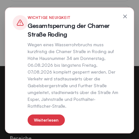
Antrag Grundstücksanschluss Wasser
WICHTIGE NEUIGKEIT
PDF
Gesamtsperrung der Chamer
Formular zur Beantragung eines Wasseranschlusses für Ihr Grundstück.
2026_Grundstücksanschluss_Wasser (1).pdf
Straße Roding
Öffnet in einem neuen Tab
Wegen eines Wasserrohrbruchs muss
kurzfristig die Chamer Straße in Roding auf
Höhe Hausnummer 34 am Donnerstag,
06.08.2026 bis längstens Freitag,
07.08.2026 komplett gesperrt werden. Der
Verkehr wird stadtauswärts über die
Gabelsbergerstraße und Further Straße
umgeleitet, stadteinwärts über die Straße Am
Esper, Jahnstraße und Posthalter-
Rothfischer-Straße.
Ihr kommunaler Versorger für Wasser, Abwasser und
Freizeit in der Stadt Roding.
Weiterlesen
Bereiche